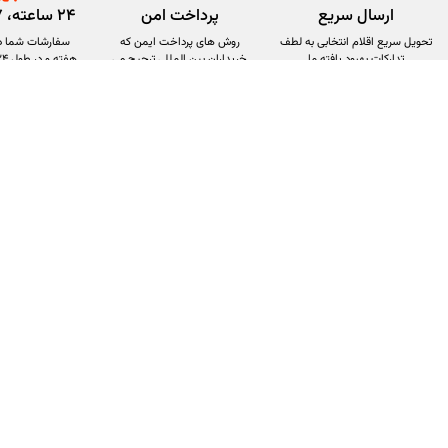
ارسال سریع
پرداخت امن
۲۴ ساعته، ۷ روز هفته
تحویل سریع اقلام انتخابی به لطف
روش های پرداخت ایمن که
سفارشات شما در
تدارکات بهبود یافته ما
خریداران بین المللی ترجیح می
دهند
می‌شو
راهنمای خرید
خدمات مشتریان
نحوه ثبت سفارش
روش های مرجوعی کالا
شیوه های پرداخت
شرایط استفاده
رویه ارسال سفارش
حریم خصوصی
قوانین و مقررات
دکویاب به عنوان یکی ازفروشگاه های اینترنتی با بیش از یک دهه تجربه، با پایبندی به سه اصل، پرداخت در محل، 7 روز ضمانت بازگشت کالا و تضمین اصل
اینترنتی ایران در حوزه خدمات دکوراسیون داخلی تبدیل شود. به