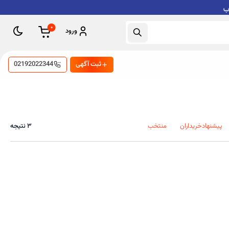
۰
ورود
ثبت آگهی
02192022344
پیشنهاد‌خریداران
منتخب
۳
نتیجه