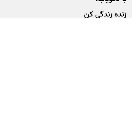
زنده زندگی کن
با دکویاب
خدمات دکویاب
درباره دکویاب
ثبت آگهی رایگان
سوالات متداول
برش تخصصی ام دی اف | MDF
پیشنهادات و انتقادات
شبیه ساز هوشمند | AR
فروشگاه اینترنتی دکویاب بررسی، انتخاب و خرید آنلاین
بودن کالا موفق شده تا همگام با فروشگاه های معتبر جهان، به یکی از بزرگ ترین فروشگاه 