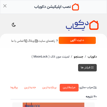
نصب اپلیکیشن دکویاب
ثبت آگهی
راهنمای سایت
وبلاگ
تماس با ما
دکویاب
جستجو
لمینت مون لاک ( MoonLock )
فیلتر ها
مرتب سازی:
مرتبط‌ترین
پربازدید‌ترین
جدید‌ترین
پرفروش‌ترین
۲۰
نتیجه